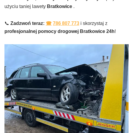
użyciu taniej lawety
Bratkowice
.
📞
Zadzwoń teraz:
☎
786 807 773
i skorzystaj z
profesjonalnej pomocy drogowej
Bratkowice
24h
!