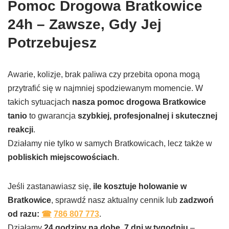
Pomoc Drogowa
Bratkowice
24h – Zawsze, Gdy Jej
Potrzebujesz
Awarie, kolizje, brak paliwa czy przebita opona mogą
przytrafić się w najmniej spodziewanym momencie. W
takich sytuacjach
nasza pomoc drogowa
Bratkowice
tanio
to gwarancja
szybkiej, profesjonalnej i skutecznej
reakcji
.
Działamy nie tylko w samych Bratkowicach, lecz także w
pobliskich miejscowościach
.
Jeśli zastanawiasz się,
ile kosztuje holowanie w
Bratkowice
, sprawdź nasz aktualny cennik lub
zadzwoń
od razu:
☎
786 807 773
.
Działamy
24 godziny na dobę, 7 dni w tygodniu
–