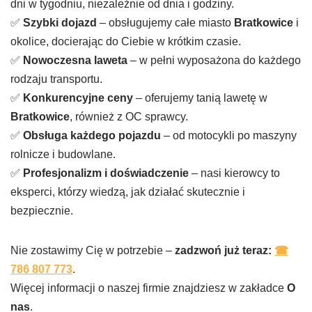
dni w tygodniu, niezależnie od dnia i godziny.
✅
Szybki dojazd
– obsługujemy całe miasto
Bratkowice
i
okolice, docierając do Ciebie w krótkim czasie.
✅
Nowoczesna laweta
– w pełni wyposażona do każdego
rodzaju transportu.
✅
Konkurencyjne ceny
– oferujemy tanią lawetę w
Bratkowice
, również z OC sprawcy.
✅
Obsługa każdego pojazdu
– od motocykli po maszyny
rolnicze i budowlane.
✅
Profesjonalizm i doświadczenie
– nasi kierowcy to
eksperci, którzy wiedzą, jak działać skutecznie i
bezpiecznie.
Nie zostawimy Cię w potrzebie –
zadzwoń już teraz:
☎
786 807 773
.
Więcej informacji o naszej firmie znajdziesz w zakładce
O
nas
.