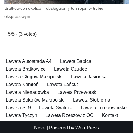
Bratkowice i okolice – obsługujemy ten rejon w trybie
ekspresowym
5/5 - (3 votes)
Laweta Autostrada A4
Laweta Babica
Laweta Bratkowice
Laweta Czudec
Laweta Głogów Małopolski
Laweta Jasionka
Laweta Kamień
Laweta Łańcut
Laweta Nienadówka
Laweta Przeworsk
Laweta Sokołów Małopolski
Laweta Stobierna
Laweta S19
Laweta Świlcza
Laweta Trzebownisko
Laweta Tyczyn
Laweta Rzeszów z OC
Kontakt
Neve
| Powered by
WordPress